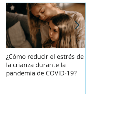
¿Cómo reducir el estrés de
Por qué es im
la crianza durante la
exponer a los 
pandemia de COVID-19?
alcohol