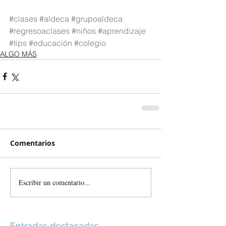
#clases
#aldeca
#grupoaldeca
#regresoaclases
#niños
#aprendizaje
#tips
#educación
#colegio
ALGO MÁS
Comentarios
Escribir un comentario...
Entradas destacadas