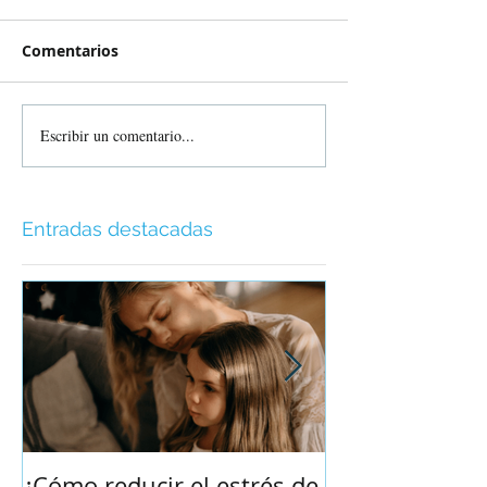
Comentarios
Escribir un comentario...
Entradas destacadas
¿Cómo reducir el estrés de
Por qué es im